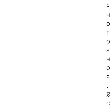
P
H
O
T
O
S
H
O
P
C