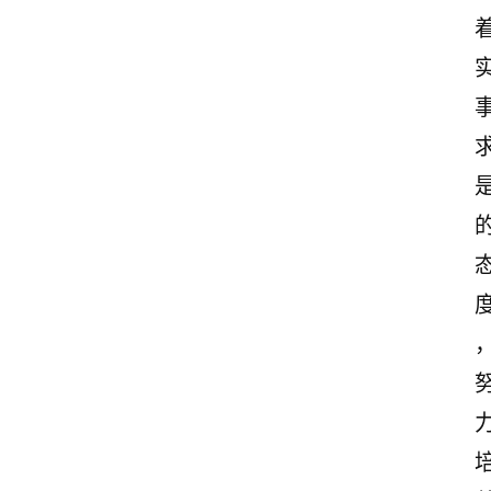
首
页
美
文
欣
赏
范
登录
注册
文
作
文