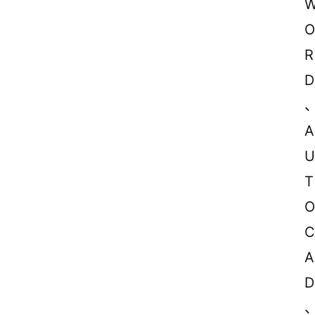
O
R
D
A
U
T
O
C
A
D